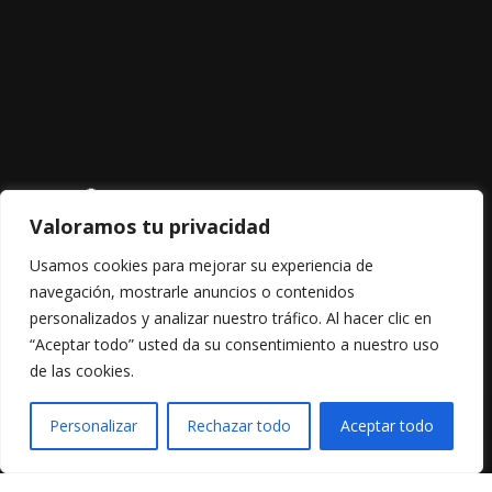
Valoramos tu privacidad
Usamos cookies para mejorar su experiencia de
navegación, mostrarle anuncios o contenidos
personalizados y analizar nuestro tráfico. Al hacer clic en
El Sacromonte guarda secretos que solo se descubren
“Aceptar todo” usted da su consentimiento a nuestro uso
escuchando. Te esperamos en La Faraona para
de las cookies.
compartir contigo el arte que late bajo su piedra.
¿Necesitas ayuda?
ES
Personalizar
Rechazar todo
Aceptar todo