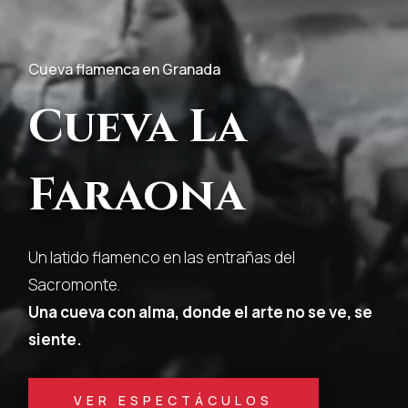
de
vídeo
Cueva flamenca en Granada
Cueva La
Faraona
Un latido flamenco en las entrañas del
Sacromonte.
Una cueva con alma, donde el arte no se ve, se
siente.
VER ESPECTÁCULOS