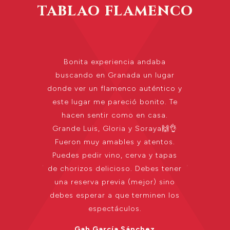
tablao flamenco
o
Bonita experiencia andaba
Fui
ia,
buscando en Granada un lugar
lo
! Que
donde ver un flamenco auténtico y
sal
oreno
este lugar me pareció bonito. Te
yo 
loy
hacen sentir como en casa.
m
te,
Grande Luis, Gloria y Soraya🙌👌
Glo
a, y
Fueron muy amables y atentos.
Co
tio
Puedes pedir vino, cerva y tapas
m
os!!
de chorizos delicioso. Debes tener
Fui
una reserva previa (mejor) sino
y pu
s
debes esperar a que terminen los
habl
el
espectáculos.
sh
arte
t
Gab García Sánchez